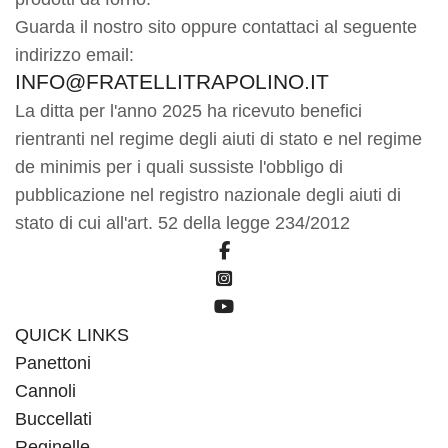
Guarda il nostro sito oppure contattaci al seguente
indirizzo email:
INFO@FRATELLITRAPOLINO.IT
La ditta per l'anno 2025 ha ricevuto benefici
rientranti nel regime degli aiuti di stato e nel regime
de minimis per i quali sussiste l'obbligo di
pubblicazione nel registro nazionale degli aiuti di
stato di cui all'art. 52 della legge 234/2012
fab
fa-
fab
facebook-
fa-
fab
f
square-
fa-
QUICK LINKS
instagram
youtube
Panettoni
Cannoli
Buccellati
Reginelle