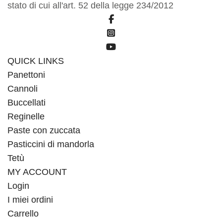
stato di cui all'art. 52 della legge 234/2012
fab
fa-
fab
facebook-
fa-
fab
f
square-
fa-
QUICK LINKS
instagram
youtube
Panettoni
Cannoli
Buccellati
Reginelle
Paste con zuccata
Pasticcini di mandorla
Tetù
MY ACCOUNT
Login
I miei ordini
Carrello